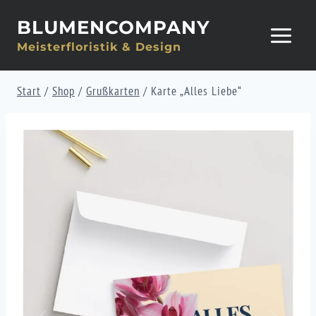
Zum
BLUMENCOMPANY
Inhalt
Meisterfloristik & Design
springen
Start
/
Shop
/
Grußkarten
/
Karte „Alles Liebe“